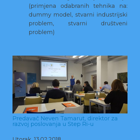
(primjena odabranih tehnika na:
dummy model, stvarni industrijski
problem, stvarni društveni
problem)
Predavač Neven Tamarut, direktor za
razvoj poslovanja u Step Ri-u
Utorak, 13.02.2018.