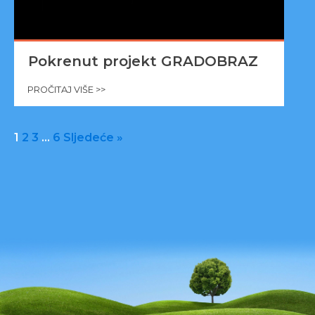
Pokrenut projekt GRADOBRAZ
PROČITAJ VIŠE >>
1
2
3
…
6
Sljedeće »