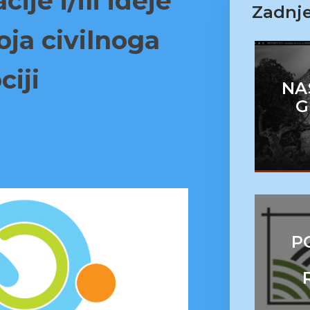
ije i/ili ideje
Zadnje
oja civilnoga
ciji
NA
G
P