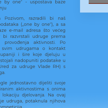
ne by one“ - uspostava baze
nju
 Pozivom, razradili bi naš
podataka („one by one“), a sa
aze e-mail adresa što većeg
r bi razvrstali udruge prema
i provođenja aktivnosti. Po
st svim udrugama o kontakt
paniji i šire koje djeluju u
stojali nadopuniti podatake u
red za udruge Vlade RH) s
ga.
 jednostavno dijeliti svoje
niranim aktivnostima s onima
i lokaciju djelovanja. Na ovaj
je udruga, potaknula njihova
kompeticija.