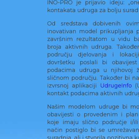
INO-PRO je prijavio ideju: „o
kontakata udruga za bolju surad
Od sredstava dobivenih ovim
inovativan model prikupljanja 
završnim rezultatom u vidu b
broja aktivnih udruga. Takođe
području djelovanja i lokacij
dovršetku poslali bi obavije
podacima udruga u njihovoj žu
sličnom području. Također bi na
izvrsnoj aplikaciji
UdrugeInfo
(U
kontakt podacima aktivnih udru
Našim modelom udruge bi mogle
obavijesti o provedenim i pla
koje imaju slično područje i/il
način postiglo bi se umrežavan
suradnja, ali i stvorila pozitivna 