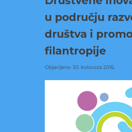
Društvene inovac
u području razv
društva i promo
filantropije
Objavljeno:
30. kolovoza 2016.