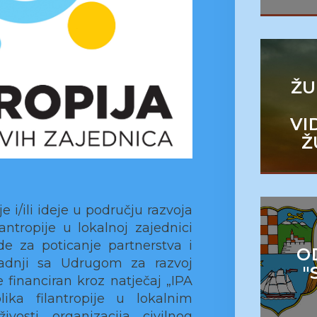
ŽU
VI
Ž
e i/ili ideje u području razvoja
lantropije u lokalnoj zajednici
de za poticanje partnerstva i
O
radnji sa Udrugom za razvoj
"
 financiran kroz natječaj „IPA
lika filantropije u lokalnim
vosti organizacija civilnog