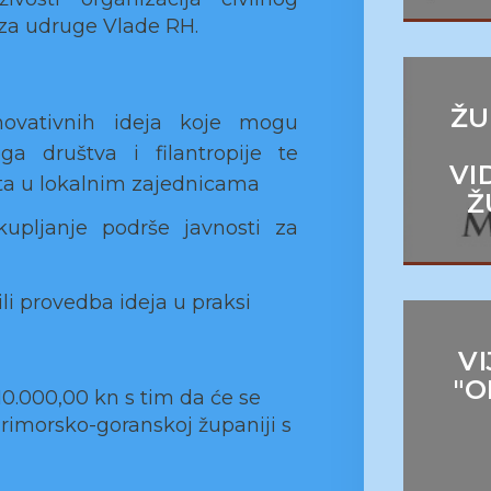
 za udruge Vlade RH.
ŽU
inovativnih ideja koje mogu
oga društva i filantropije te
VI
ota u lokalnim zajednicama
Ž
kupljanje podrše javnosti za
/ili provedba ideja u praksi
V
"O
10.000,00 kn s tim da će se
 Primorsko-goranskoj županiji s