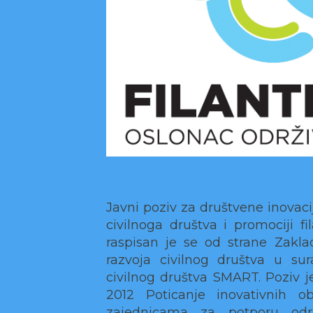
Javni poziv za društvene inovacij
civilnoga društva i promociji fi
raspisan je se od strane Zakla
razvoja civilnog društva u su
civilnog društva SMART. Poziv je
2012 Poticanje inovativnih ob
zajednicama za potporu održi