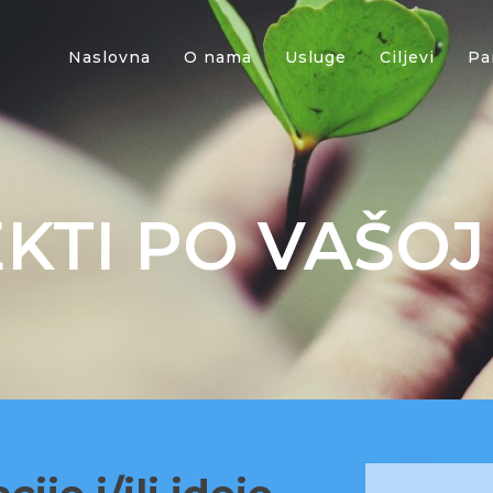
Naslovna
O nama
Usluge
Ciljevi
Pa
KTI PO VAŠOJ